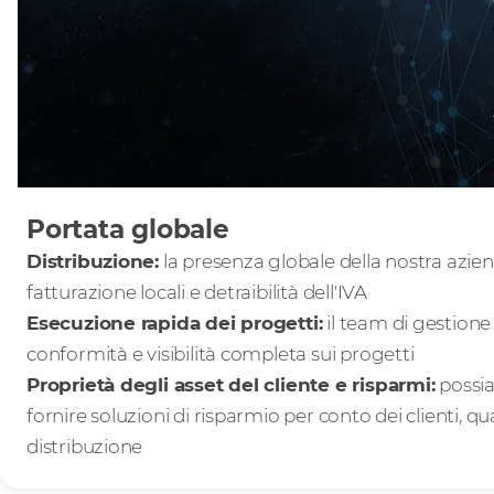
Portata globale
Distribuzione:
la presenza globale della nostra azien
fatturazione locali e detraibilità dell'IVA
Esecuzione rapida dei progetti:
il team di gestione
conformità e visibilità completa sui progetti
Proprietà degli asset del cliente e risparmi:
possia
fornire soluzioni di risparmio per conto dei clienti, q
distribuzione