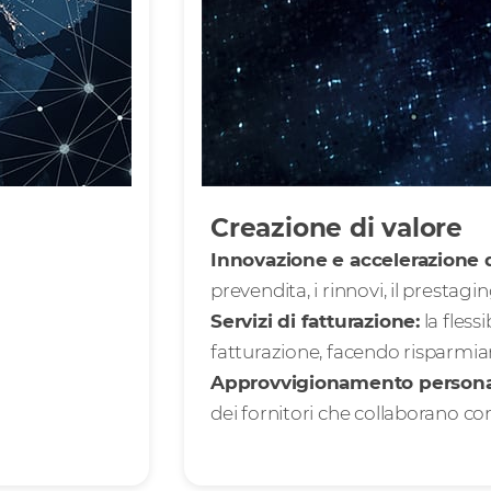
Creazione di valore
Innovazione e accelerazione d
prevendita, i rinnovi, il prestag
Servizi di fatturazione:
la fless
fatturazione, facendo risparmia
Approvvigionamento personal
dei fornitori che collaborano con 