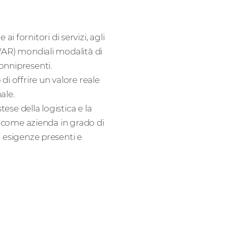
 fornitori di servizi, agli
 (VAR) mondiali modalità di
 onnipresenti.
 di offrire un valore reale
ale.
ese della logistica e la
ano come azienda in grado di
no esigenze presenti e