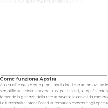
Vuoi vedere Apstra in
azione?
Contattaci per organizzare una demo virtuale dal vivo
con uno dei nostri Juniper specialist.
CONTATTACI
Come funziona Apstra
Apstra offre data center pronti per il cloud con automazione i
semplificate e sicurezza zero-trust per i clienti, semplificando 
fornendo la garanzia della rete attraverso la convalida continu
La funzionalità Intent Based Automation consente agli operatori