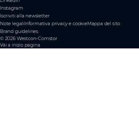
LinkedIn
Instagram
Iscriviti alla newsletter
Note legali
Informativa privacy e cookie
Mappa del sito
Brand guidelines
© 2026 Westcon-Comstor
Vai a inizio pagina