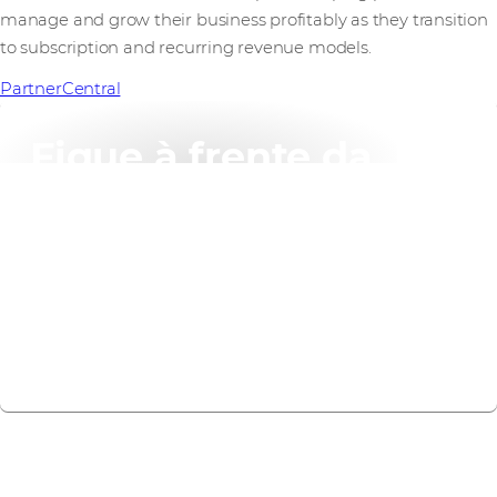
manage and grow their business profitably as they transition
to subscription and recurring revenue models.
PartnerCentral
Fique à frente da
concorrência
Tenha acesso às vendas, marketing e capacitação
de materiais para se diferenciar da concorrência.
Aceder agora