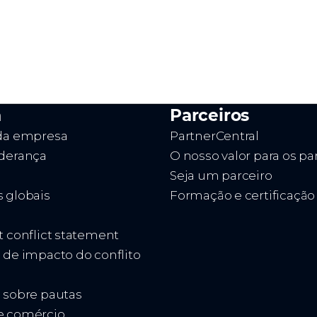
a
Parceiros
 da empresa
PartnerCentral
iderança
O nosso valor para os pa
Seja um parceiro
s globais
Formação e certificação
t conflict statement
 de impacto do conflito
o sobre pautas
e comércio