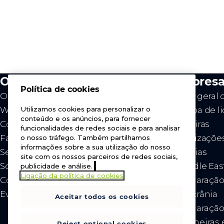
O que fazemos
Empres
Política de cookies
O nosso valor
Visão geral
Westcon
Equipa de l
Utilizamos cookies para personalizar o
conteúdo e os anúncios, para fornecer
Comstor
Carreiras
funcionalidades de redes sociais e para analisar
Fabricantes
Localizaçõe
o nosso tráfego. Também partilhamos
informações sobre a sua utilização do nosso
Serviços
Notícias
site com os nossos parceiros de redes sociais,
Sobre nós
- Middle Eas
publicidade e análise.
Ligação da política de cookies
Contacte-nos
- Declaração
Eventos
na Ucrânia
Aceitar todos os cookies
- Declaraçã
aduaneiras 
Reject optional cookies