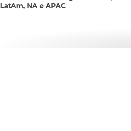
LatAm, NA e APAC
ServiceView
Conheça a nossa ferramenta de orçamentação se
Rack-and-Stack e Engineer-to-Site.
Saiba mais