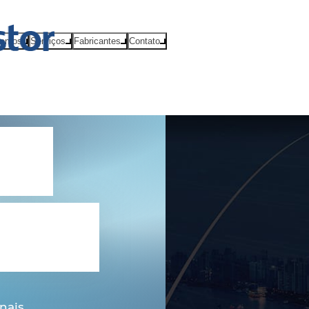
ventos
Serviços
Fabricantes
Contato
ly
ions
nais