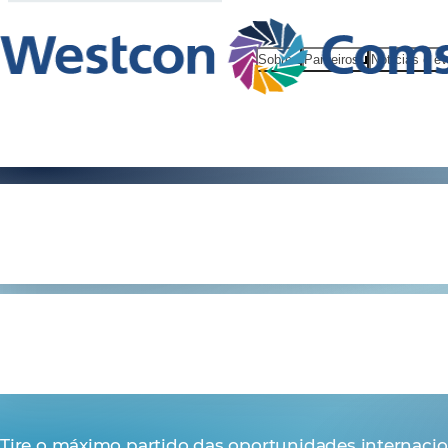
Sobre
Parceiros
Notícias e e
Global Supp
Chain Solut
Tire o máximo partido das oportunidades internacio