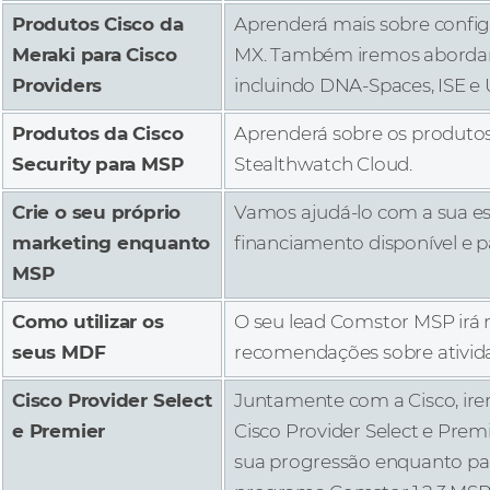
Produtos Cisco da
Aprenderá mais sobre configu
Meraki para Cisco
MX. Também iremos abordar a
Providers
incluindo DNA-Spaces, ISE e 
Produtos da Cisco
Aprenderá sobre os produtos
Security para MSP
Stealthwatch Cloud.
Crie o seu próprio
Vamos ajudá-lo com a sua est
marketing enquanto
financiamento disponível e pa
MSP
Como utilizar os
O seu lead Comstor MSP irá 
seus MDF
recomendações sobre ativida
Cisco Provider Select
Juntamente com a Cisco, ire
e Premier
Cisco Provider Select e Prem
sua progressão enquanto par