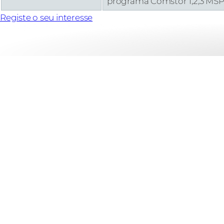
programa Comstor 1,2,3 MSP
Registe o seu interesse
Guia Comstor MSP
Descubra as vantagens de Cisco Provider Role,
fundos Cisco Marketing Development através 
Managed Services, assim como um conjunto de 
Faça crescer o seu negócio de serviços 