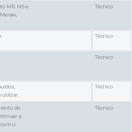
uto MR, MS e
Técnico
Meraki,
e
Técnico
Técnico
uídos,
Técnico
tilizar.
amento do
Técnico
ntinuar a
P com o