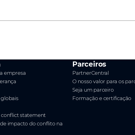
0
1
2
a
Parceiros
da empresa
PartnerCentral
derança
O nosso valor para os par
Seja um parceiro
 globais
Formação e certificação
t conflict statement
 de impacto do conflito na