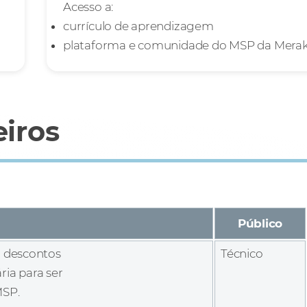
Acesso a:
currículo de aprendizagem
plataforma e comunidade do MSP da Merak
iros
Público
o descontos
Técnico
ia para ser
MSP.