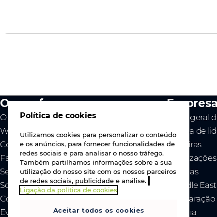
O que fazemos
Empres
Política de cookies
O nosso valor
Visão geral 
Westcon
Equipa de li
Utilizamos cookies para personalizar o conteúdo
Comstor
Carreiras
e os anúncios, para fornecer funcionalidades de
redes sociais e para analisar o nosso tráfego.
Fabricantes
Localizações
Também partilhamos informações sobre a sua
Serviços
Notícias
utilização do nosso site com os nossos parceiros
de redes sociais, publicidade e análise.
Sobre nós
- Middle Eas
Ligação da política de cookies
Contacte-nos
- Declaração
Aceitar todos os cookies
Eventos
Ucrânia