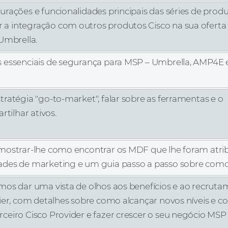
rações e funcionalidades principais das séries de prod
 integração com outros produtos Cisco na sua oferta 
Umbrella.
 essenciais de segurança para MSP – Umbrella, AMP4E 
ratégia "go-to-market", falar sobre as ferramentas e o
rtilhar ativos.
mostrar-lhe como encontrar os MDF que lhe foram atrib
des de marketing e um guia passo a passo sobre como u
mos dar uma vista de olhos aos benefícios e ao recrut
ier, com detalhes sobre como alcançar novos níveis e co
ceiro Cisco Provider e fazer crescer o seu negócio MS