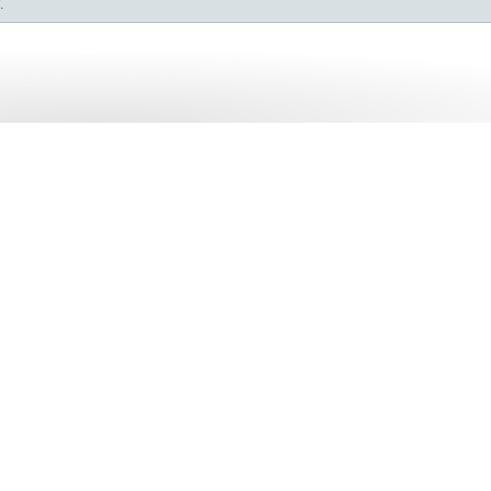
.
 como ganhar e gastar
do programa Cisco
ligações úteis.
geridos com a Comstor