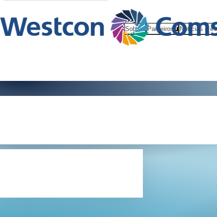
Sobre
Parceiros
Notícias e e
Comstor 1, 2
3...MSP