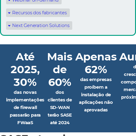
Recursos dos fabricantes
Next Generation Solutions
Até
Mais
Apenas
Au
2025,
de
62%
d
cres
30%
60%
das empresas
compo
proíbem a
merc
das novas
dos
instalação de
próxi
implementações
clientes de
aplicações não
de firewall
SD-WAN
aprovadas
passarão para
terão SASE
FWaaS
até 2024