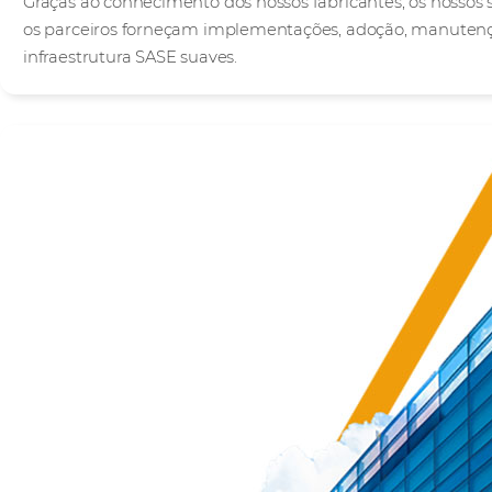
Graças ao conhecimento dos nossos fabricantes, os nossos 
os parceiros forneçam implementações, adoção, manuten
infraestrutura SASE suaves.