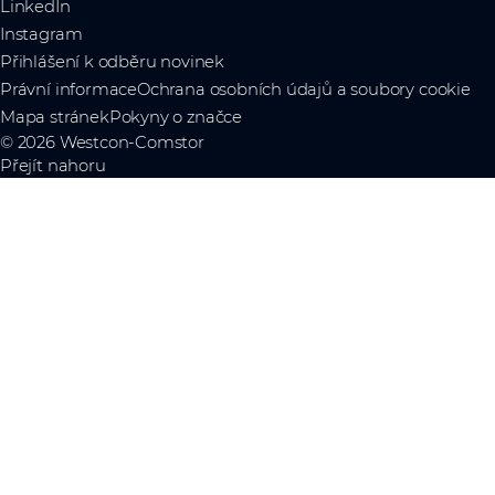
LinkedIn
Instagram
Přihlášení k odběru novinek
Právní informace
Ochrana osobních údajů a soubory cookie
Mapa stránek
Pokyny o značce
© 2026 Westcon-Comstor
Přejít nahoru