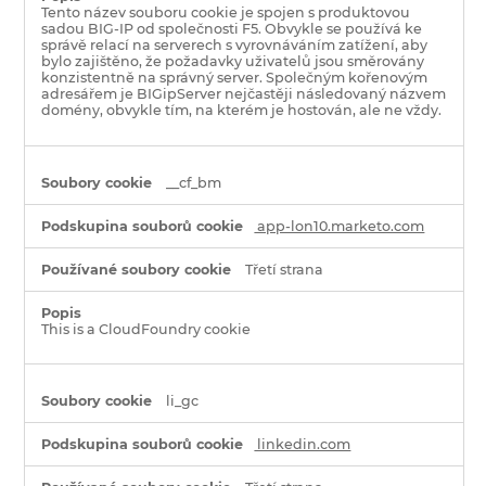
Tento název souboru cookie je spojen s produktovou
sadou BIG-IP od společnosti F5. Obvykle se používá ke
správě relací na serverech s vyrovnáváním zatížení, aby
bylo zajištěno, že požadavky uživatelů jsou směrovány
konzistentně na správný server. Společným kořenovým
adresářem je BIGipServer nejčastěji následovaný názvem
domény, obvykle tím, na kterém je hostován, ale ne vždy.
__cf_bm
app-lon10.marketo.com
Třetí strana
This is a CloudFoundry cookie
li_gc
linkedin.com