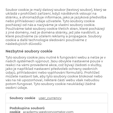
Soubor cookie je malý datový soubor (textový soubor), který se
ukládá v prohlížeči zařízení, když návštěvník vstoupí na
stránku, a shromažďuje informace, jako je jazyková předvolba
nebo přihlašovací údaje uživatele. Tyto soubory cookie
pocházejí od nás a nazýváme je vlastní soubory cookie.
Používáme také soubory cookie třetích stran, které pocházejí
z jiné domény, než je doména stránky, jež jste navštívili, a
které používáme za účelem reklamy a propagace. Soubory
cookie a další technologie sledování používáme z
následujících důvodů:
Nezbytné soubory cookie
Tyto soubory cookie jsou nutné k fungování webu a nelze je v
našich systémech vypnout. Jsou obvykle nastavené pouze v
reakci na vámi provedené akce, což bývají žádosti o služby,
jako je například nastavení předvoleb ochrany osobních
údajů, přihlašování nebo vyplňování formulářů. Prohlížeč
můžete nastavit tak, aby tyto soubory cookie blokoval nebo
vás na ně upozorňoval, některé části webu však nebudou
potom fungovat. Tyto soubory cookie neukládají žádné
osobní údaje.
Nezbytné
user_currency
soubory
cookie
academy.westconcomstor.com