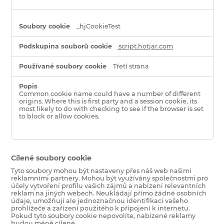
_hjCookieTest
script.hotjar.com
Třetí strana
Common cookie name could have a number of different
origins. Where this is first party and a session cookie, its
most likely to do with checking to see if the browser is set
to block or allow cookies.
Cílené soubory cookie
Tyto soubory mohou být nastaveny přes náš web našimi
reklamními partnery. Mohou být využívány společnostmi pro
účely vytvoření profilu vašich zájmů a nabízení relevantních
reklam na jiných webech. Neukládají přímo žádné osobních
údaje, umožňují ale jednoznačnou identifikaci vašeho
prohlížeče a zařízení použitého k připojení k internetu.
Pokud tyto soubory cookie nepovolíte, nabízené reklamy
budou méně cílené.