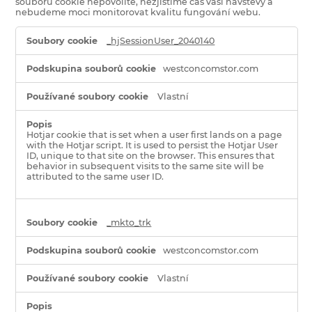
souborů cookie nepovolíte, nezjistíme čas vaší návštěvy a
nebudeme moci monitorovat kvalitu fungování webu.
Výkonové
_hjSessionUser_2040140
soubory
cookie
westconcomstor.com
Vlastní
Hotjar cookie that is set when a user first lands on a page
with the Hotjar script. It is used to persist the Hotjar User
ID, unique to that site on the browser. This ensures that
behavior in subsequent visits to the same site will be
attributed to the same user ID.
_mkto_trk
westconcomstor.com
Vlastní