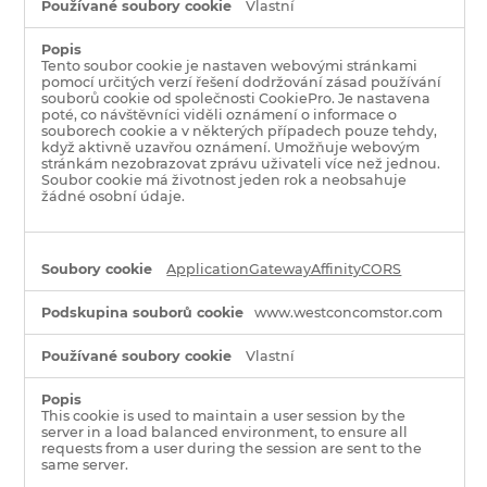
Vlastní
Tento soubor cookie je nastaven webovými stránkami
pomocí určitých verzí řešení dodržování zásad používání
souborů cookie od společnosti CookiePro. Je nastavena
poté, co návštěvníci viděli oznámení o informace o
souborech cookie a v některých případech pouze tehdy,
když aktivně uzavřou oznámení. Umožňuje webovým
stránkám nezobrazovat zprávu uživateli více než jednou.
Soubor cookie má životnost jeden rok a neobsahuje
žádné osobní údaje.
ApplicationGatewayAffinityCORS
www.westconcomstor.com
Vlastní
This cookie is used to maintain a user session by the
server in a load balanced environment, to ensure all
requests from a user during the session are sent to the
same server.