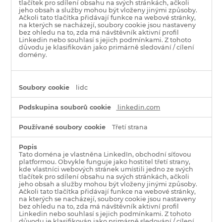
tlačítek pro sdílení obsahu na svých stránkách, ačkoli
jeho obsah a služby mohou být vloženy jinými způsoby.
Ačkoli tato tlačítka přidávají funkce na webové stránky,
na kterých se nacházejí, soubory cookie jsou nastaveny
bez ohledu na to, zda má návštěvník aktivní profil
Linkedin nebo souhlasí s jejich podmínkami. Z tohoto
důvodu je klasifikován jako primárně sledování / cílení
domény.
lidc
linkedin.com
Třetí strana
Tato doména je vlastněna LinkedIn, obchodní síťovou
platformou. Obvykle funguje jako hostitel třetí strany,
kde vlastníci webových stránek umístili jedno ze svých
tlačítek pro sdílení obsahu na svých stránkách, ačkoli
jeho obsah a služby mohou být vloženy jinými způsoby.
Ačkoli tato tlačítka přidávají funkce na webové stránky,
na kterých se nacházejí, soubory cookie jsou nastaveny
bez ohledu na to, zda má návštěvník aktivní profil
Linkedin nebo souhlasí s jejich podmínkami. Z tohoto
důvodu je klasifikován jako primárně sledování / cílení