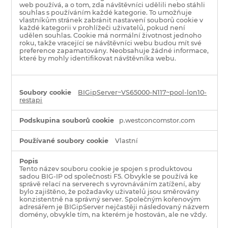
web používá, a o tom, zda návštěvníci udělili nebo stáhli
souhlas s používáním každé kategorie. To umožňuje
vlastníkům stránek zabránit nastavení souborů cookie v
každé kategorii v prohlížeči uživatelů, pokud není
udělen souhlas. Cookie má normální životnost jednoho
roku, takže vracející se návštěvníci webu budou mít své
preference zapamatovány. Neobsahuje žádné informace,
které by mohly identifikovat návštěvníka webu.
BIGipServer~VS65000-N117~pool-lon10-
restapi
p.westconcomstor.com
Vlastní
Tento název souboru cookie je spojen s produktovou
sadou BIG-IP od společnosti F5. Obvykle se používá ke
správě relací na serverech s vyrovnáváním zatížení, aby
bylo zajištěno, že požadavky uživatelů jsou směrovány
konzistentně na správný server. Společným kořenovým
adresářem je BIGipServer nejčastěji následovaný názvem
domény, obvykle tím, na kterém je hostován, ale ne vždy.