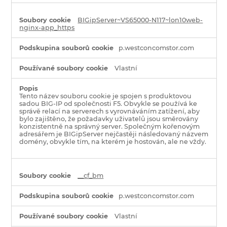
BIGipServer~VS65000-N117~lon10web-
nginx-app_https
p.westconcomstor.com
Vlastní
Tento název souboru cookie je spojen s produktovou
sadou BIG-IP od společnosti F5. Obvykle se používá ke
správě relací na serverech s vyrovnáváním zatížení, aby
bylo zajištěno, že požadavky uživatelů jsou směrovány
konzistentně na správný server. Společným kořenovým
adresářem je BIGipServer nejčastěji následovaný názvem
domény, obvykle tím, na kterém je hostován, ale ne vždy.
__cf_bm
p.westconcomstor.com
Vlastní