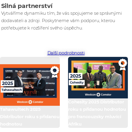
Silná partnerství
Vytváříme dynamiku tím, že vás spojujeme se správnými
dodavateli a zdroji. Poskytneme vám podporu, kterou
potřebujete k rozšíření svého úspěchu.
Další podrobnosti
Cohesity 2025 Distributor
Tahawultech 2025
roku s přidanou hodnotou
Distributor roku s přidanou
pro francouzsky mluvící
hodnotou
Afriku