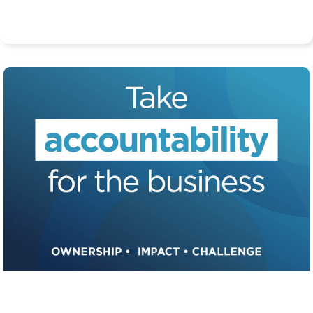
Respektující, rovné a hodnotné zacházení s každým
partnerem a jednotlivcem.
Odpovědnost