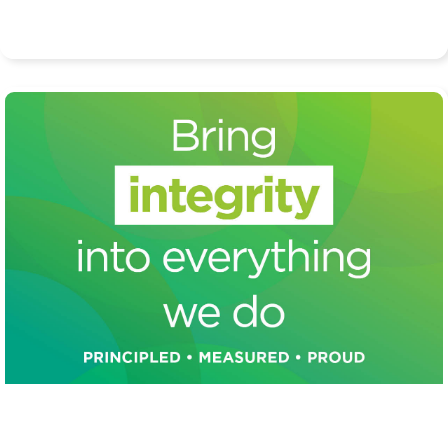
Do všeho, co děláme, vkládáme ambice, abychom se
posouvali a hledali "lepší cestu".
Integrita