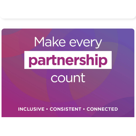
Hrdost na to, že vedeme organizaci s vysokou integritou,
která důsledně dělá správné věci.
Partnerství