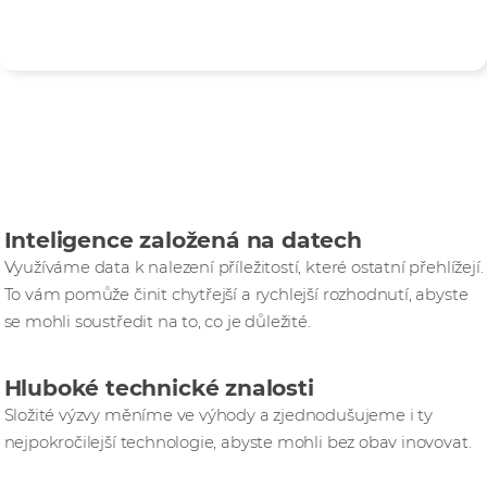
Odpovědnost za své činy, rozhodnutí a chování - převzetí
odpovědnosti za výsledky.
Růstu se nejen
dosahuje, ale je i řízen.
Inteligence založená na datech
Využíváme data k nalezení příležitostí, které ostatní přehlížejí.
To vám pomůže činit chytřejší a rychlejší rozhodnutí, abyste
se mohli soustředit na to, co je důležité.
Hluboké technické znalosti
Složité výzvy měníme ve výhody a zjednodušujeme i ty
nejpokročilejší technologie, abyste mohli bez obav inovovat.