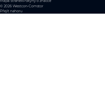
Mapa stránek
Pokyny o značce
© 2026 Westcon-Comstor
Přejít nahoru