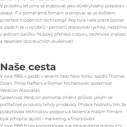
V průběhu let jsme se etablovali jako důvěryhodný poradce v
oblasti IT a pomáháme firmám orientovat se ve složitém
prostředí moderních technologií. Aby byla naše práce poznat
a úspěch se u výrobců i partnerů dostavoval rychleji, nabízíme
v jednom balíčku hluboký přehled o oboru, technické znalosti
a desetiletí distribučních zkušeností.
Naše cesta
V roce 1985, v garáži v severní části New Yorku, založili Thomas
Dolan, Philip Raffiani a Roman Michalowski společnost
Westcon Associates.
Společnost Westcon pomohla změnit způsob, jakým se
počítačové produkty tehdy prodávaly. Přidala hodnotu tím, že
poskytovala technickou podporu a školení a malým firmám
byla schopna zajistit i marketing a financování.
V roce 1998 firma konsolidovala své zdokonalené distribuční