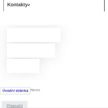
Kontakty
Westcon-
Comstor
news
News
Úvodní stránka
Přeskočit