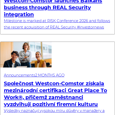
Westcon-Comstor launches Balkans
business through REAL Security
integration
Milestone is marked at RISK Conference 2026 and follows
the recent acquisition of REAL Security #investornews
Announcements
2 MONTHS AGO
Společnost Westcon-Comstor získala
mezinárodní certifikaci Great Place To
Work®, přičemž zaměstnanci
vyzdvihují pozitivní firemní kulturu
Výsledky naznačují vysokou míru důvěry v manažery a