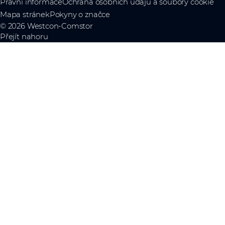
Právní informace
Ochrana osobních údajů a soubory cookie
Mapa stránek
Pokyny o značce
© 2026 Westcon-Comstor
Přejít nahoru