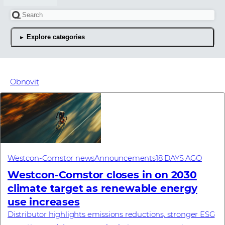
Hledat článek
Explore categories
Nejnovější novinkové čl
Obnovit
Westcon-Comstor news
Announcements
18 DAYS AGO
Westcon-Comstor closes in on 2030
climate target as renewable energy
use increases
Distributor highlights emissions reductions, stronger ESG