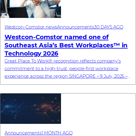
Westcon-Comstor news
Announcements
30 DAYS AGO
Westcon-Comstor named one of
Southeast Asia’s Best Workplaces™ in
Technology 2026
Great Place To Work® recognition reflects company’s
commitment to a high-trust, people-first workplace
experience across the region SINGAPORE – 9 July, 2025 –
Westcon-Comstor, a global technology dis...
Announcements
1 MONTH AGO