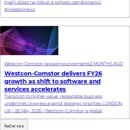
trvalý důraz na inkluzi a pohodu zaměstnanců
#investornews
Westcon-Comstor news
Announcements
2 MONTHS AGO
Westcon-Comstor delivers FY26
growth as shift to software and
services accelerates
Transition to higher-value, repeatable business
underlines progress against strategic priorities LONDON,
UK – 26 May, 2026 – Westcon-Comstor, a global
technology distributor specialising in cybersecu...
Načíst více