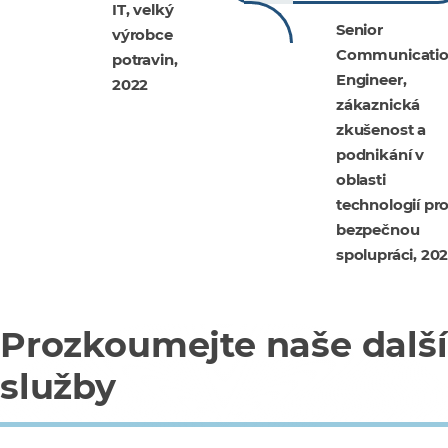
IT, velký
Senior
výrobce
Communicatio
potravin,
Engineer,
2022
zákaznická
zkušenost a
podnikání v
oblasti
technologií pr
bezpečnou
spolupráci, 20
Prozkoumejte naše další
služby