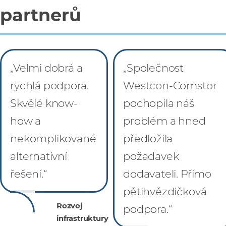
partnerů
„Velmi dobrá a
„Společnost
rychlá podpora.
Westcon-Comstor
Skvělé know-
pochopila náš
how a
problém a hned
nekomplikované
předložila
alternativní
požadavek
řešení.“
dodavateli. Přímo
pětihvězdičková
Rozvoj
podpora.“
infrastruktury