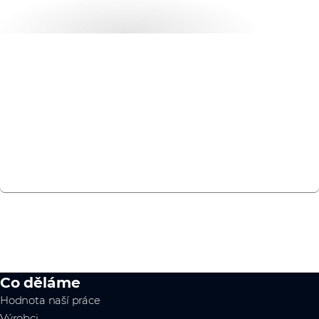
Chcete začít?
Zjistěte, jak vám naše flexibilní služby podpory mohou
pomoci k růstu.
CHATUJTE S NÁMI
Co děláme
Hodnota naší práce
Výrobci