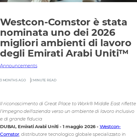
Westcon-Comstor è stata
nominata uno dei 2026
migliori ambienti di lavoro
degli Emirati Arabi Uniti™
Announcements
3 MONTHS AGO
2 MINUTE READ
Il riconoscimento di Great Place to Work® Middle East riflette
l'impegno dell'azienda verso un ambiente di lavoro inclusivo
e di grande fiducia
DUBAI, Emirati Arabi Uniti - 1 maggio 2026
-
Westcon-
Comstor
, distributore tecnologico globale specializzato in