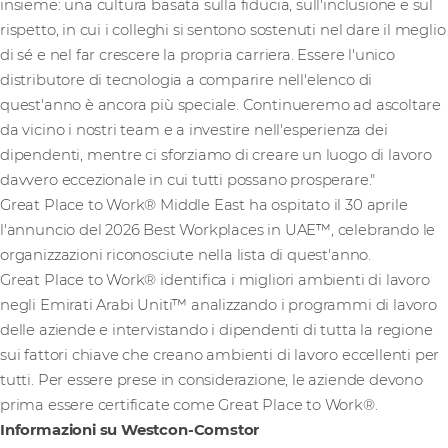
insieme: una cultura basata sulla fiducia, sull'inclusione e sul
rispetto, in cui i colleghi si sentono sostenuti nel dare il meglio
di sé e nel far crescere la propria carriera. Essere l'unico
distributore di tecnologia a comparire nell'elenco di
quest'anno è ancora più speciale. Continueremo ad ascoltare
da vicino i nostri team e a investire nell'esperienza dei
dipendenti, mentre ci sforziamo di creare un luogo di lavoro
davvero eccezionale in cui tutti possano prosperare."
Great Place to Work® Middle East ha ospitato il 30 aprile
l'annuncio del 2026 Best Workplaces in UAE™, celebrando le
organizzazioni riconosciute nella lista di quest'anno.
Great Place to Work® identifica i migliori ambienti di lavoro
negli Emirati Arabi Uniti™ analizzando i programmi di lavoro
delle aziende e intervistando i dipendenti di tutta la regione
sui fattori chiave che creano ambienti di lavoro eccellenti per
tutti. Per essere prese in considerazione, le aziende devono
prima essere certificate come Great Place to Work®.
Informazioni su Westcon-Comstor