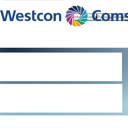
Informazioni
Partner
News ed 
Diventa un
rivenditore