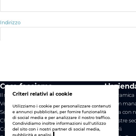
Cosa facciamo
L’aziend
Criteri relativi ai cookie
Il nostro valore
Panoramica d
Vendor
Il team mana
Utilizziamo i cookie per personalizzare contenuti
Servizi
Lavora con n
e annunci pubblicitari, per fornire funzionalità
di social media e per analizzare il nostro traffico.
Chi siamo
Le nostre se
Condividiamo inoltre informazioni sull'utilizzo
Contattaci
Articoli
del sito con i nostri partner di social media,
pubblicità e analisi.