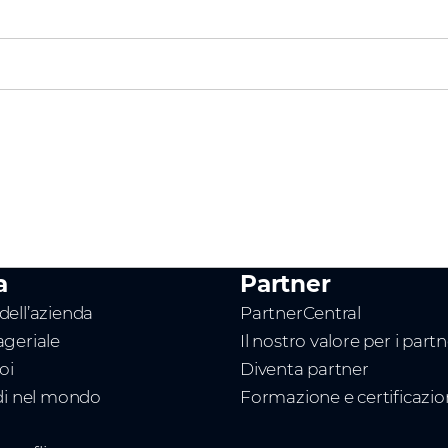
a
Partner
ell’azienda
PartnerCentral
geriale
Il nostro valore per i part
oi
Diventa partner
di nel mondo
Formazione e certificazi