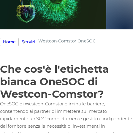
Westcon-Comstor OneSOC
Home
Servizi
Che cos'è l'etichetta
bianca OneSOC di
Westcon-Comstor?
OneSOC di Westcon-Comstor elimina le barriere,
consentendo ai partner di immettere sul mercato
rapidamente un SOC completamente gestito e indipendente
dal fornitore, senza la necessità di investimenti in