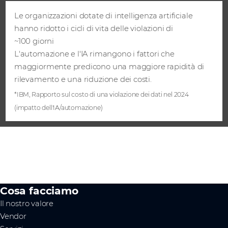
Le organizzazioni dotate di intelligenza artificiale
hanno ridotto i cicli di vita delle violazioni di
~100 giorni
L'automazione e l'IA rimangono i fattori che
maggiormente predicono una maggiore rapidità di
rilevamento e una riduzione dei costi.
*IBM, Rapporto sul costo di una violazione dei dati nel 2024
(impatto dell'IA/automazione)
Cosa facciamo
Il nostro valore
Vendor