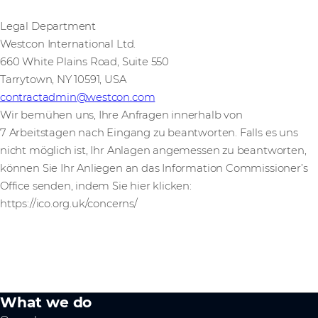
Legal Department
Westcon International Ltd.
660 White Plains Road, Suite 550
Tarrytown, NY 10591, USA
contractadmin@westcon.com
Wir bemühen uns, Ihre Anfragen innerhalb von
7 Arbeitstagen nach Eingang zu beantworten. Falls es uns
nicht möglich ist, Ihr Anlagen angemessen zu beantworten,
können Sie Ihr Anliegen an das Information Commissioner’s
Office senden, indem Sie hier klicken:
https://ico.org.uk/concerns/
What we do