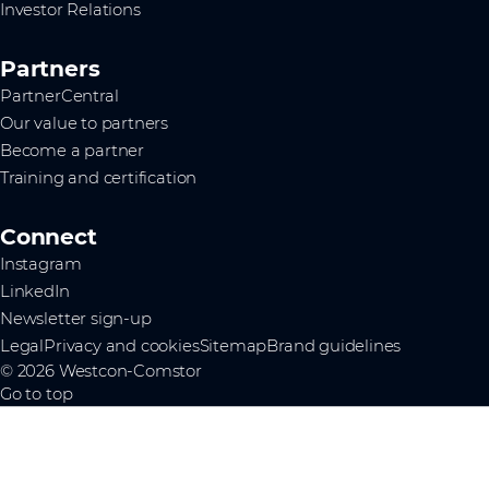
Investor Relations
Partners
PartnerCentral
Our value to partners
Become a partner
Training and certification
Connect
Instagram
LinkedIn
Newsletter sign-up
Legal
Privacy and cookies
Sitemap
Brand guidelines
© 2026 Westcon-Comstor
Go to top