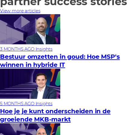
partner success stories
View more articles
3 MONTHS AGO
Insights
Bestuur omzetten in goud: Hoe MSP's
winnen in hybride IT
5 MONTHS AGO
Insights
Hoe je je kunt onderscheiden in de
groeiende MKB-markt