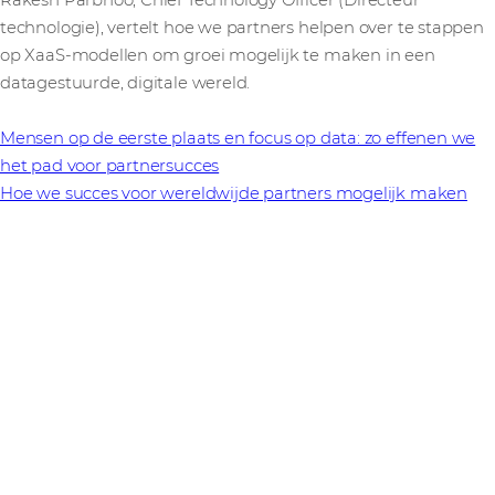
Rakesh Parbhoo, Chief Technology Officer (Directeur
technologie), vertelt hoe we partners helpen over te stappen
op XaaS-modellen om groei mogelijk te maken in een
datagestuurde, digitale wereld.
Mensen op de eerste plaats en focus op data: zo effenen we
het pad voor partnersucces
Hoe we succes voor wereldwijde partners mogelijk maken