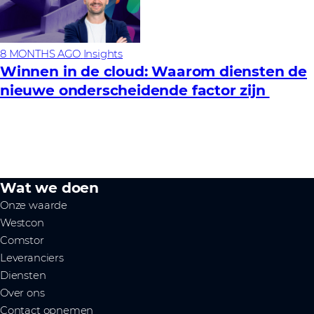
8 MONTHS AGO
Insights
Winnen in de cloud: Waarom diensten de
nieuwe onderscheidende factor zijn
Wat we doen
Onze waarde
Westcon
Comstor
Leveranciers
Diensten
Over ons
Contact opnemen