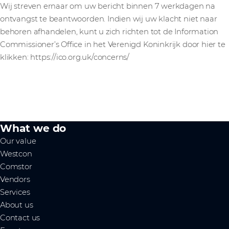
Wij streven ernaar om uw bericht binnen 7 werkdagen na
ontvangst te beantwoorden. Indien wij uw klacht niet naar
behoren afhandelen, kunt u zich richten tot de Information
Commissioner’s Office in het Verenigd Koninkrijk door hier te
klikken: https://ico.org.uk/concerns/
What we do
Our value
Westcon
Comstor
Vendors
Services
About us
Contact us