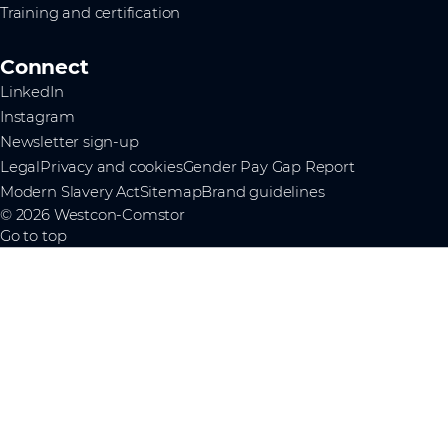
Training and certification
Connect
LinkedIn
Instagram
Newsletter sign-up
Legal
Privacy and cookies
Gender Pay Gap Report
Modern Slavery Act
Sitemap
Brand guidelines
© 2026 Westcon-Comstor
Go to top