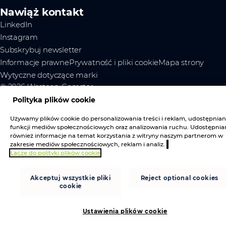
Nawiąż kontakt
LinkedIn
Instagram
Subskrybuj newsletter
Informacje prawne
Prywatność i pliki cookie
Mapa strony
Wytyczne dotyczące marki
© 2026 Westcon-Comstor
Przejdź do góry
Polityka plików cookie
Używamy plików cookie do personalizowania treści i reklam, udostępnian
funkcji mediów społecznościowych oraz analizowania ruchu. Udostępni
również informacje na temat korzystania z witryny naszym partnerom w
zakresie mediów społecznościowych, reklam i analiz.
Łącze do polityki plików cookie
Akceptuj wszystkie pliki
Reject optional cookies
cookie
Ustawienia plików cookie