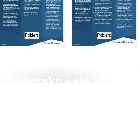
Pobierz
Pobierz
Skontaktuj się z
naszym zespołem już
dzisiaj
Kontakt