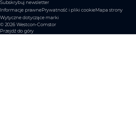
Subskrybuj newsletter
Informacje prawne
Prywatność i pliki cookie
Mapa strony
Wytyczne dotyczące marki
© 2026 Westcon-Comstor
Przejdź do góry