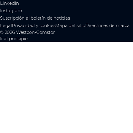
LinkedIn
Instagram
Suscripción al boletín de noticias
Legal
Privacidad y cookies
Mapa del sitio
Directrices de marca
© 2026 Westcon-Comstor
Ir al principio