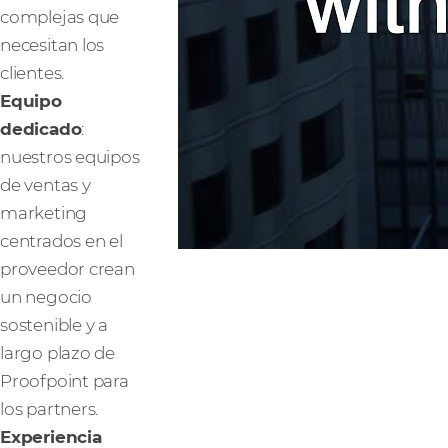
complejas que
necesitan los
clientes.
Equipo
dedicado
:
nuestros equipos
de ventas y
marketing
centrados en el
proveedor crean
un negocio
sostenible y a
largo plazo de
Proofpoint para
los partners.
Experiencia