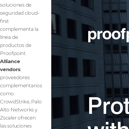
soluciones de
seguridad cloud-
first
complementa la
línea de
productos de
Proofpoint
Alliance
vendors
:
proveedores
complementarios
como
CrowdStrike, Palo
Alto Networks y
Zscaler ofrecen
las soluciones