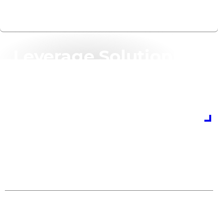
Ponte en contacto con nosotros
Leverage Solution
Lifecyle
Management
Get in touch with us to find out how to leverage
Solution Lifecycle Management for your business
Get in touch
0
1