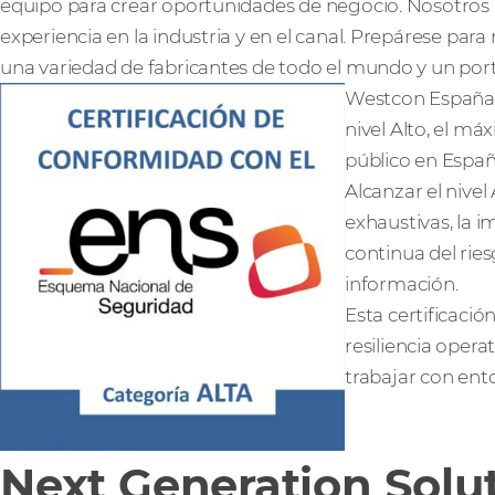
equipo para crear oportunidades de negocio. Nosotros
experiencia en la industria y en el canal. Prepárese par
una variedad de fabricantes de todo el mundo y un portf
Westcon España h
nivel Alto, el m
público en Españ
Alcanzar el nive
exhaustivas, la 
continua del rie
información.
Esta certificaci
resiliencia oper
trabajar con ent
Next Generation Solu