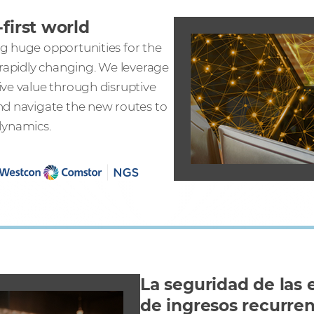
first world
g huge opportunities for the
 rapidly changing. We leverage
ive value through disruptive
nd navigate the new routes to
dynamics.
La seguridad de las
de ingresos recurre