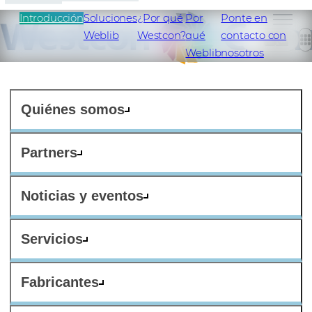
Introducción
Soluciones
¿Por qué
Por
Ponte en
Weblib
Westcon?
qué
contacto con
ES
Weblib
nosotros
Quiénes somos
Partners
Noticias y eventos
Servicios
Fabricantes