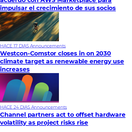
impulsar el crecimiento de sus socios
HACE 17 DIAS
Announcements
Westcon-Comstor closes in on 2030
climate target as renewable energy use
increases
HACE 24 DIAS
Announcements
Channel partners act to offset hardware
volatility as project risks rise