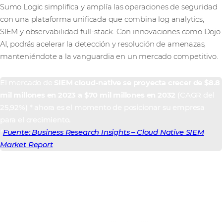
Sumo Logic simplifica y amplía las operaciones de seguridad
con una plataforma unificada que combina log analytics,
SIEM y observabilidad full-stack. Con innovaciones como Dojo
AI, podrás acelerar la detección y resolución de amenazas,
manteniéndote a la vanguardia en un mercado competitivo.
El mercado de
SIEM cloud-native se proyecta crecer de $8.8
mil millones en 2023 a $70 mil millones en 2032
(CAGR del
25,92%) * ahora es el momento de posicionar su empresa
para el crecimiento.
*
Fuente: Business Research Insights – Cloud Native SIEM
Market Report