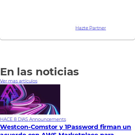
Asóciate con Westcon y Sumo Logic para ofrecer
soluciones modernas que escalen, simplifiquen y
aseguren la transformación digital de tus clientes.
Más información sobre Dojo AI
Hazte Partner
En las noticias
Ver mas artículos
HACE 8 DIAS
Announcements
Westcon-Comstor y 1Password firman un
acuerdo con AWS Marketplace para