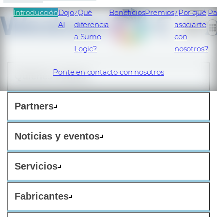
Introducción
Dojo
¿Qué
Beneficios
Premios
¿Por qué
Pa
AI
diferencia
asociarte
ES
a Sumo
con
Logic?
nosotros?
Ponte en contacto con nosotros
Quiénes somos
Partners
Noticias y eventos
Servicios
Fabricantes