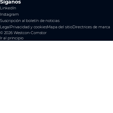
Síganos
LinkedIn
Instagram
Suscripción al boletín de noticias
Legal
Privacidad y cookies
Mapa del sitio
Directrices de marca
© 2026 Westcon-Comstor
Ir al principio