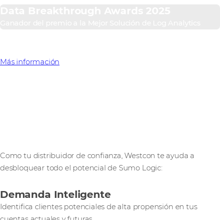
Data Breakthrough Awards 2025
Ganador del premio a la Mejor Solución de Log Analytics
Más información
¿Por qué asociarte con
nosotros?
Como tu distribuidor de confianza, Westcon te ayuda a
desbloquear todo el potencial de Sumo Logic:
Demanda Inteligente
Identifica clientes potenciales de alta propensión en tus
cuentas actuales y futuras