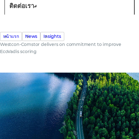
ติดต่อเรา
หน้าแรก
News
Insights
Westcon-Comstor delivers on commitment to improve
EcoVadis scoring