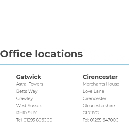
Office locations
Gatwick
Cirencester
Astral Towers
Merchants House
Betts Way
Love Lane
Crawley
Cirencester
West Sussex
Gloucestershire
RH10 9UY
GL7 1YG
Tel: 01293 806000
Tel: 01285 647000