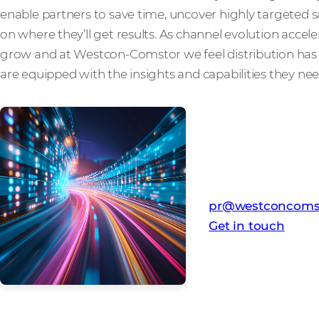
enable partners to save time, uncover highly targeted s
on where they’ll get results. As channel evolution accele
grow and at Westcon-Comstor we feel distribution has a 
are equipped with the insights and capabilities they need
Media Contact
Westcon-Comstor
pr@westconcoms
Get in touch