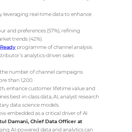
 leveraging real-time data to enhance
ur and preferences (57%), refining
rket trends (42%).
 Ready
programme of channel analysis
tributor’s analytics-driven sales
in the number of channel campaigns
re than 1,200.
th, enhance customer lifetime value and
es best-in-class data, AI, analyst research
ary data science models.
ow embedded as a critical driver of AI
tul Damani, Chief Data Officer at
veraging AI-powered data and analytics can