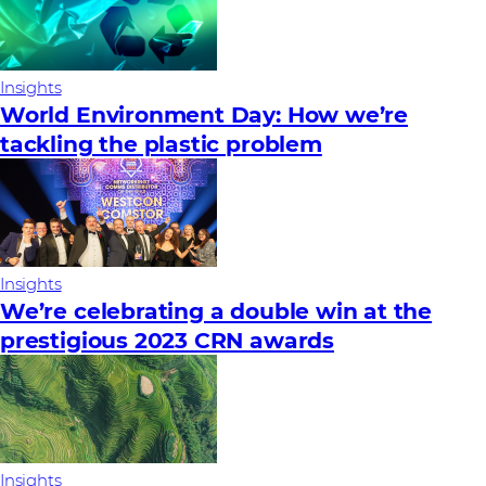
Insights
World Environment Day: How we’re
tackling the plastic problem
Insights
We’re celebrating a double win at the
prestigious 2023 CRN awards
Insights