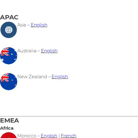
APAC
Asia –
English
Australia –
English
New Zealand –
English
EMEA
Africa
Morocco –
English
|
French