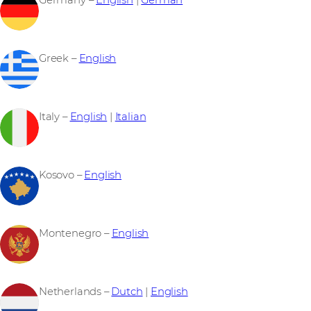
Germany –
English
|
German
Greek –
English
Italy –
English
|
Italian
Kosovo –
English
Montenegro –
English
Netherlands –
Dutch
|
English