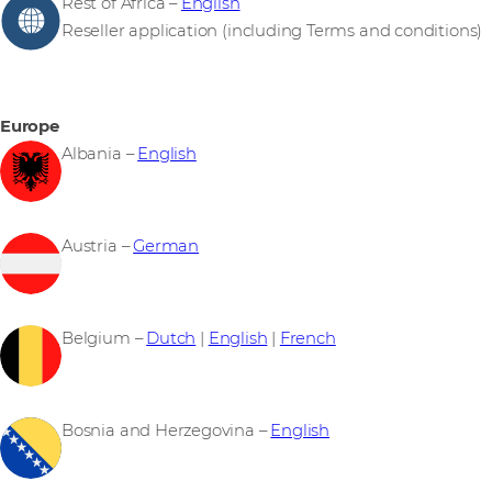
Rest of Africa –
English
Reseller application (including Terms and conditions)
Europe
Albania –
English
Austria –
German
Belgium –
Dutch
|
English
|
French
Bosnia and Herzegovina –
English