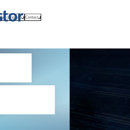
Nhà cung cấp
Contact
 về
chúng