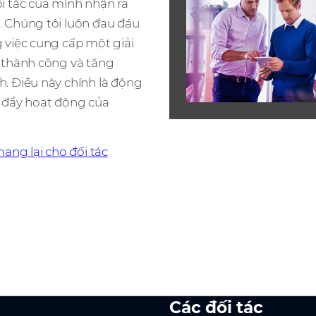
i tác của mình nhận ra
. Chúng tôi luôn đau đáu
 việc cung cấp một giải
c thành công và tăng
. Điều này chính là động
c đẩy hoạt động của
mang lại cho đối tác
Các đối tác