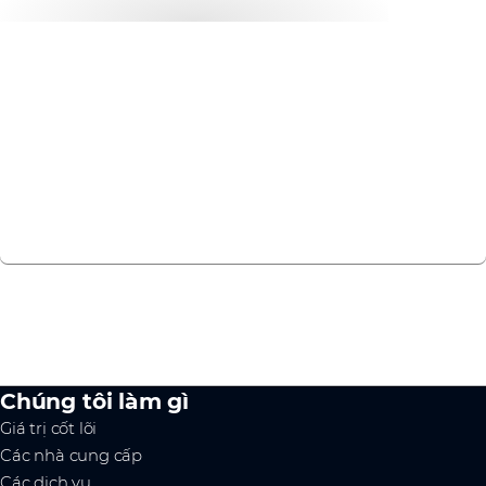
Liên hệ với nhóm chuyên gia
của chúng tôi ngay hôm nay
Liên hệ với chúng tôi
Chúng tôi làm gì
Giá trị cốt lõi
Các nhà cung cấp
Các dịch vụ