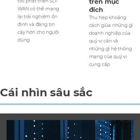
trên mục
tốc phát triển SD-
đích
WAN có thể mang
lại trải nghiệm ổn
Thu hẹp khoảng
định và đáng tin
cách giữa những gì
cậy hơn cho người
doanh nghiệp của
dùng
quý vị cần và
những gì hệ thống
mạng của quý vị
cung cấp
Cái nhìn sâu sắc